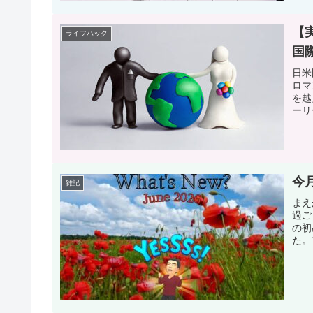
【
ライフハック
国
日米
ロマ
を越
ーリ
今
雑記
まえ
過ご
の初
た。