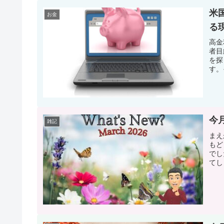
米
お金
る
高金
者目
を探
す。そ
今
雑記
まえ
もど
でし
てし