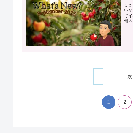
まえ
いか
てイ
州内
次
1
2