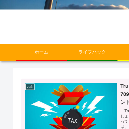
ホーム
ライフハック
Tr
お金
7
ン
「T
しょ
って
は、