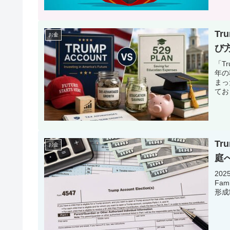
Tr
お金
び
「T
年の
まっ
ており
Tr
お金
庭
202
Fa
形成