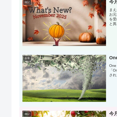
今
雑記
まえ
お元
を受
と異
One
お金
One
「On
され
今
雑記