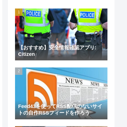
【おすすめ】安全情報確認アプリ:
Citizen
Feed43を使ってRSS配信のないサイ
トの自作RSSフィードを作ろう