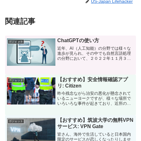
US-Japan Lifehacker
関連記事
ChatGPTの使い方
ガジェット
近年、AI（人工知能）の分野では様々な
進歩が見られ、その中でも自然言語処理
の分野において、２０２２年１１月３０
日にデビューしたChatGPTは注目を集め
ています。ChatGPTはOpenAIによって開
発された言語モデルで、基本的には無料
で利...
【おすすめ】安全情報確認アプ
ガジェット
リ: Citizen
昨今残念ながら治安の悪化が懸念されて
いるニューヨークですが、様々な場所で
いろいろな事件が起きており、近所の安
全情報やお出かけ先の安全情報などがリ
アルタイムで知りたいところです。そん
な皆さんに今回ご紹介したいのは安全情
【おすすめ】筑波大学の無料VPN
ガジェット
報確認アプリ「Citiz...
サービス: VPN Gate
皆さん、海外で生活していると日本国内
限定のサービスが恋しくなったりしませ