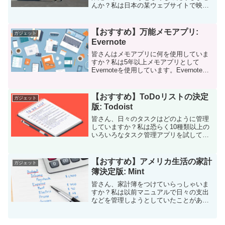
んか？私は日本の某ウェブサイトで映画
をよく視聴するのですが、日本国外から
のアクセスだと観れない映画が非常に多
いです。海外に住んでみると初めて経験
【おすすめ】万能メモアプリ:
ガジェット
するのですが、いくつかの...
Evernote
皆さんはメモアプリに何を使用していま
すか？私は5年以上メモアプリとして
Evernoteを使用しています。Evernoteの
すごい機能は基本的なメモ機能に加え
て、ネットで見かけた良い記事やKindle
で購入した書籍のハイライト部分を気軽
【おすすめ】ToDoリストの決定
ガジェット
に保存...
版: Todoist
皆さん、日々のタスクはどのように管理
していますか？私は恐らく10種類以上の
いろいろなタスク管理アプリを試してき
ましたが、その使い勝手の良さから、最
終的に「Todoist」と呼ばれるアプリを使
用することに落ち着きました。今回は私
【おすすめ】アメリカ生活の家計
ガジェット
がTodois...
簿決定版: Mint
皆さん、家計簿をつけていらっしゃいま
すか？私は以前マニュアルで日々の支出
などを管理しようとしていたことがあり
ましたが、その手間も相まって何度も挫
折してしまっていました。そんな時に見
つけたのがIntuit社が提供する家計簿サー