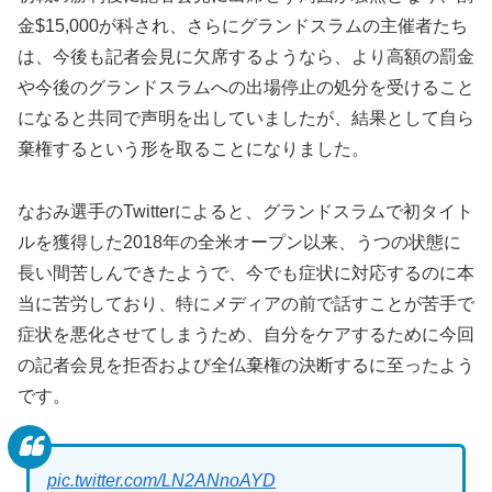
金$15,000が科され、さらにグランドスラムの主催者たち
は、今後も記者会見に欠席するようなら、より高額の罰金
や今後のグランドスラムへの出場停止の処分を受けること
になると共同で声明を出していましたが、結果として自ら
棄権するという形を取ることになりました。
なおみ選手のTwitterによると、グランドスラムで初タイト
ルを獲得した2018年の全米オープン以来、うつの状態に
長い間苦しんできたようで、今でも症状に対応するのに本
当に苦労しており、特にメディアの前で話すことが苦手で
症状を悪化させてしまうため、自分をケアするために今回
の記者会見を拒否および全仏棄権の決断するに至ったよう
です。
pic.twitter.com/LN2ANnoAYD