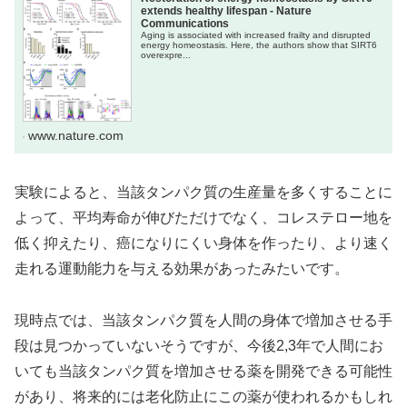
extends healthy lifespan - Nature
Communications
Aging is associated with increased frailty and disrupted
energy homeostasis. Here, the authors show that SIRT6
overexpre...
www.nature.com
実験によると、当該タンパク質の生産量を多くすることに
よって、平均寿命が伸びただけでなく、コレステロー地を
低く抑えたり、癌になりにくい身体を作ったり、より速く
走れる運動能力を与える効果があったみたいです。
現時点では、当該タンパク質を人間の身体で増加させる手
段は見つかっていないそうですが、今後2,3年で人間にお
いても当該タンパク質を増加させる薬を開発できる可能性
があり、将来的には老化防止にこの薬が使われるかもしれ