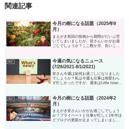
関連記事
今月の樹になる話題（2025年9
雑記
月）
まえがき前回の投稿から期間がだいぶ空
いてしまいましたが、皆さんいかがお過
ごしでしょうか？ここ数か月、良いこと
も悪いことも含めてイベントが盛りだく
さんで投稿が滞ってしまいました。６月
にはNJ州内で引っ越しをしてマンハッタ
今週の気になるニュース
雑記
ンからの距離がさらに遠...
(7/26/2021-8/1/2021)
皆さん今週は如何お過ごしになりました
でしょうか？私は今週も仕事は相変わら
ず忙しかったですが、週末はLittle Island
に行ったり、カフェで読書したり、しっ
かりとリラックスやストレス発散が出来
ました。さて、いつものように今週も個
今月の樹になる話題（2024年2
雑記
人的に気...
月）
まえがき皆さんいかがお過ごしでしょう
か？プライベートと仕事が忙しく1年半ほ
どブログの更新が止まってしまいました
が、今月から復活できるよう力を入れて