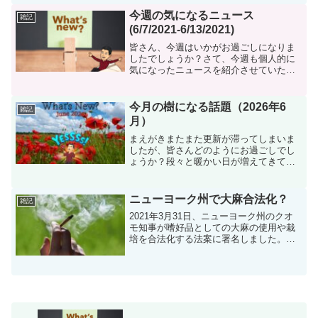
いきたいと思います。 樹になるニュース
パスポートのオンライン申請手続き開始
今週の気になるニュース
雑記
少し古いニュースです...
(6/7/2021-6/13/2021)
皆さん、今週はいかがお過ごしになりま
したでしょうか？さて、今週も個人的に
気になったニュースを紹介させていただ
きます。米大富豪の納税状況アメリカの
非営利の報道機関ProPublicaによると、
複数のアメリカの大富豪が所得税を少額
今月の樹になる話題（2026年6
雑記
またはゼロに抑...
月）
まえがきまたまた更新が滞ってしまいま
したが、皆さんどのようにお過ごしでし
ょうか？段々と暖かい日が増えてきてい
ますが、私は４月の初めにBranch Brook
ParkというNJ州にある公園に桜を観てき
ました。アメリカの桜といえばWashin...
ニューヨーク州で大麻合法化？
雑記
2021年3月31日、ニューヨーク州のクオ
モ知事が嗜好品としての大麻の使用や栽
培を合法化する法案に署名しました。こ
の法案によって、嗜好品としての大麻の
所持や使用及び自宅での栽培などが認め
られることになりました。日本人の方で
あっても合法化され...