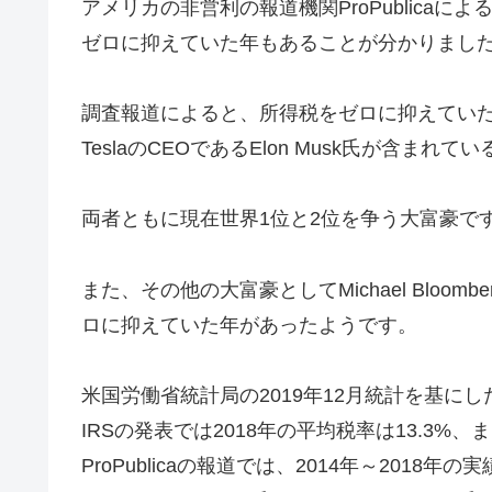
アメリカの非営利の報道機関ProPublica
ゼロに抑えていた年もあることが分かりまし
調査報道によると、所得税をゼロに抑えていた大富豪に
TeslaのCEOであるElon Musk氏が含まれ
両者ともに現在世界1位と2位を争う大富豪で
また、その他の大富豪としてMichael Bloomb
ロに抑えていた年があったようです。
米国労働省統計局の2019年12月統計を基にし
IRSの発表では2018年の平均税率は13.3
ProPublicaの報道では、2014年～2018年の