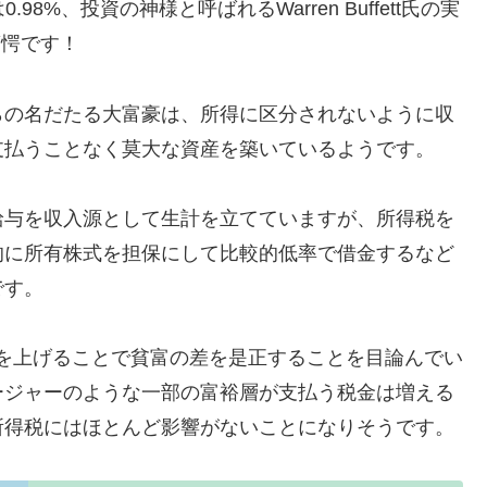
zos氏は0.98%、投資の神様と呼ばれるWarren Buffett氏の実
驚愕です！
らの名だたる大富豪は、所得に区分されないように収
支払うことなく莫大な資産を築いているようです。
給与を収入源として生計を立てていますが、所得税を
的に所有株式を担保にして比較的低率で借金するなど
です。
の税率を上げることで貧富の差を是正することを目論んでい
ージャーのような一部の富裕層が支払う税金は増える
所得税にはほとんど影響がないことになりそうです。