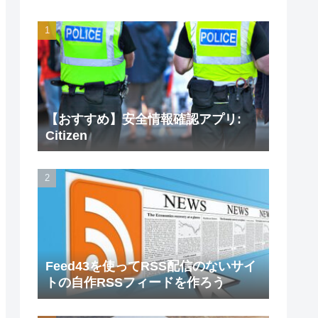
【おすすめ】安全情報確認アプリ:
Citizen
Feed43を使ってRSS配信のないサイ
トの自作RSSフィードを作ろう