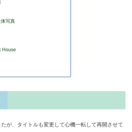
源
天体写真
k House
したが、タイトルも変更して心機一転して再開させて