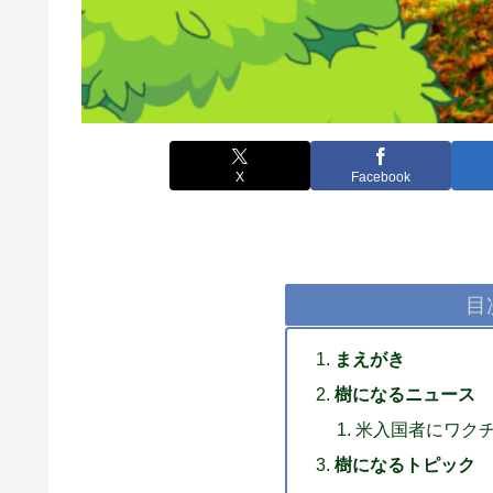
X
Facebook
目
まえがき
樹になるニュース
米入国者にワク
樹になるトピック