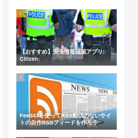
【おすすめ】安全情報確認アプリ:
Citizen
Feed43を使ってRSS配信のないサイ
トの自作RSSフィードを作ろう