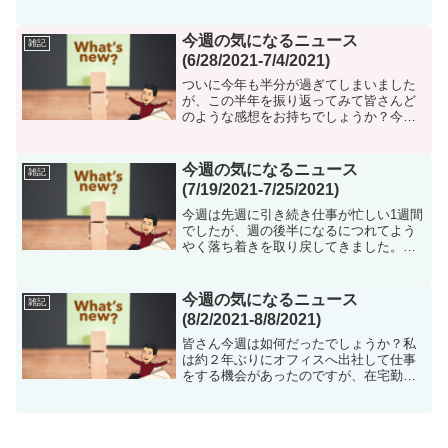
が、今月から復活させていただければと
思います。以前までは週ごとに樹になる
話題を提供させていただいておりました
今週の気になるニュース
雑記
が、現状を顧みて、まずは...
(6/28/2021-7/4/2021)
ついに今年も半分が過ぎてしまいました
が、この半年を振り返ってみて皆さんど
のような感想をお持ちでしょうか？今年
は新型コロナウイルスのワクチンの接種
が世界的に広まり、ニューヨークでは元
の生活のような活気が戻りつつありま
今週の気になるニュース
雑記
す。私は一年の初めに目標を...
(7/19/2021-7/25/2021)
今週は先週に引き続き仕事が忙しい1週間
でしたが、週の後半になるにつれてよう
やく落ち着きを取り戻してきました。さ
て、いつものように今週も個人的に気に
なったニュースを紹介させていただきま
す。空港で顔パス搭乗が実現7月19日、空
今週の気になるニュース
雑記
港到着時に顔写真を...
(8/2/2021-8/8/2021)
皆さん今週は如何だったでしょうか？私
は約２年ぶりにオフィスへ出社して仕事
をする機会があったのですが、在宅勤務
に慣れてしまったせいか通常の２，３倍
は疲労が溜まってしまい、リカバリーす
るのにしばらく時間が掛かってしまいま
した。また、在宅だと間食...