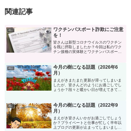
関連記事
ワクチンパスポート詐欺にご注意
雑記
を！
皆さんは新型コロナウイルスのワクチン
を既に摂取しましたか？今回は私のワク
チン接種の実体験とワクチンパスポート
について書かせていただきます。ワクチ
ン接種レポート日本ではまだワクチン接
種があまり進んでいませんが、アメリカ
今月の樹になる話題（2026年6
雑記
ではワクチンの接種がだい...
月）
まえがきまたまた更新が滞ってしまいま
したが、皆さんどのようにお過ごしでし
ょうか？段々と暖かい日が増えてきてい
ますが、私は４月の初めにBranch Brook
ParkというNJ州にある公園に桜を観てき
ました。アメリカの桜といえばWashin...
今月の樹になる話題（2022年9
雑記
月）
まえがき皆さんいかがお過ごしでしょう
か？プライベートと仕事が忙しく半年以
上ブログの更新が止まってしまいました