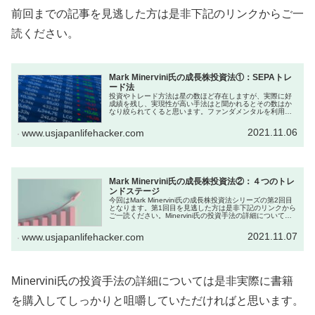
前回までの記事を見逃した方は是非下記のリンクからご一
読ください。
Mark Minervini氏の成長株投資法①：SEPAトレ
ード法
投資やトレード方法は星の数ほど存在しますが、実際に好
成績を残し、実現性が高い手法はと聞かれるとその数はか
なり絞られてくると思います。ファンダメンタルを利用し
た投資方法は大まかに分けると投資の神様と言われる
Warren Buffett氏が実践...
2021.11.06
www.usjapanlifehacker.com
Mark Minervini氏の成長株投資法②：４つのトレ
ンドステージ
今回はMark Minervini氏の成長株投資法シリーズの第2回目
となります。第1回目を見逃した方は是非下記のリンクから
ご一読ください。Minervini氏の投資手法の詳細については
是非実際に書籍を購入してしっかりと咀嚼していただけれ
ばと...
2021.11.07
www.usjapanlifehacker.com
Minervini氏の投資手法の詳細については是非実際に書籍
を購入してしっかりと咀嚼していただければと思います。