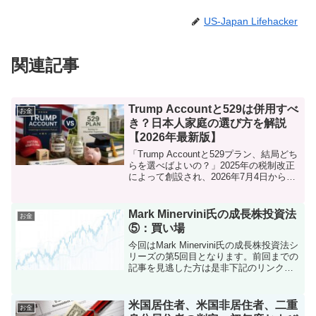
US-Japan Lifehacker
関連記事
Trump Accountと529は併用すべ
お金
き？日本人家庭の選び方を解説
【2026年最新版】
「Trump Accountと529プラン、結局どち
らを選べばよいの？」2025年の税制改正
によって創設され、2026年7月4日から拠
出が本格的に始まったTrump
Account（IRC §530A）。日本語での情報
はまだ限られており、5...
Mark Minervini氏の成長株投資法
お金
⑤：買い場
今回はMark Minervini氏の成長株投資法シ
リーズの第5回目となります。前回までの
記事を見逃した方は是非下記のリンクか
らご一読ください。Minervini氏の投資手
法の詳細については是非実際に書籍を購
入してしっかりと咀嚼していただけ...
米国居住者、米国非居住者、二重
お金