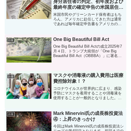
身分居住者の判定、初年度および
最終年度の確定申告の米国居住者
判定について
米国市民やグリーンカード保有者はもち
ろん、アメリカに赴任してきた方は通常
であれば毎年確定申告書をアメリカの税
務当局であるInternal Revenue Service
(IRS)へ提出する必要があります。その
際、米国居住者であるか、それと...
One Big Beautiful Bill Act
お金
One Big Beautiful Bill Actの成立2025年7
月４日、トランプ大統領が「One Big
Beautiful Bill Act（OBBBA）」に署名
し、上院と下院で承認されたこの法案が
成立しました。前任期中に成立した「...
マスクや消毒液の購入費用は医療
お金
費控除対象！？
コロナウイルスが世界的に広まり、感染
予防にマスクを着用することや消毒液を
使用することが一般的となりました。コ
ロナウイルスが流行り始めた頃はマスク
や消毒液の品薄が続いていましたが、最
近ではどこのお店にも在庫があり、普通
Mark Minervini氏の成長株投資法
お金
に購入できるようになって...
④：上昇のきっかけ
今回はMark Minervini氏の成長株投資法シ
リーズの第4回目となります。前回までの