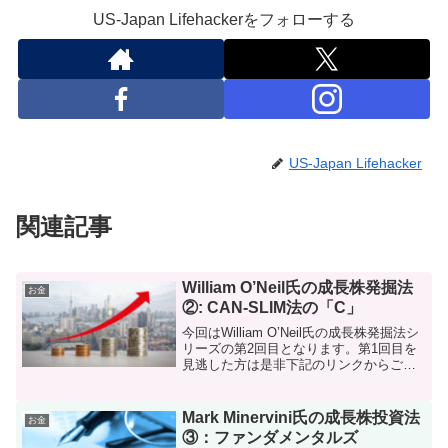
US-Japan Lifehackerをフォローする
US-Japan Lifehacker
関連記事
William O’Neil氏の成長株発掘法
お金
②: CAN-SLIM法の「C」
今回はWilliam O’Neil氏の成長株発掘法シ
リーズの第2回目となります。第1回目を
見逃した方は是非下記のリンクからご一
読ください。William O’Neil氏の投資手法
の詳細については是非実際に書籍を購入
してしっかりと咀嚼していた...
Mark Minervini氏の成長株投資法
お金
③：ファンダメンタルズ