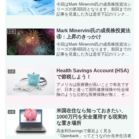
今回はMark Minervini氏の成長株投資法シ
リーズの第3回目となります。前回までの
記事を見逃した方は是非下記のリンクか
らご一読ください。Minervini氏の投資手
法の詳細については是非実際に書籍を購
入してしっかりと咀嚼していただけ...
Mark Minervini氏の成長株投資法
お金
④：上昇のきっかけ
今回はMark Minervini氏の成長株投資法シ
リーズの第4回目となります。前回までの
記事を見逃した方は是非下記のリンクか
らご一読ください。Minervini氏の投資手
法の詳細については是非実際に書籍を購
入してしっかりと咀嚼していただけ...
Health Savings Account (HSA)
お金
で節税しよう！
アメリカは医療費が高いことで有名です
が、日本と違って国民健康保険や社会保
険のような公的な医療保険が無く、それ
ぞれが会社を通したり、個人的に民間が
提供する医療保険に加入する必要があり
ます。民間の医療保険のプランは無数に
米国在住なら知っておきたい、
お金
あり、一体どれを選べば良...
1000万円を安全運用する現実的
な置き場所
高金利Savingsで最近よく見る
「Openbank」ってどうなのか在米生活者