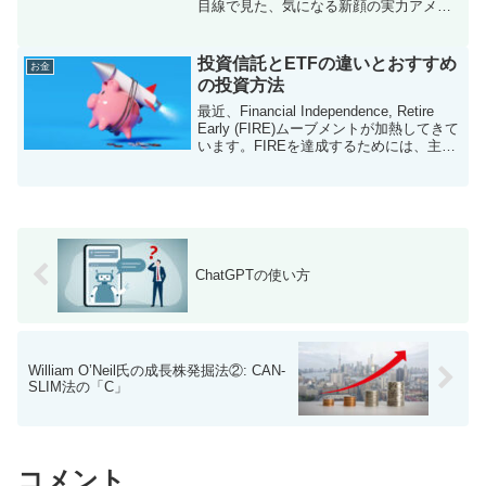
目線で見た、気になる新顔の実力アメリ
カで高金利Savings Accountを探している
と、最近じわじわ名前を見るようになっ
た銀行があります。それが Openba...
投資信託とETFの違いとおすすめ
お金
の投資方法
最近、Financial Independence, Retire
Early (FIRE)ムーブメントが加熱してきて
います。FIREを達成するためには、主に
低コストで安定して収益を出すインデッ
クス型のファンドを対象に投資額を積み
立てること...
ChatGPTの使い方
William O’Neil氏の成長株発掘法②: CAN-
SLIM法の「C」
コメント