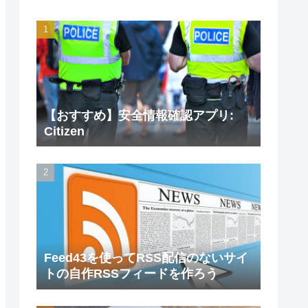
【おすすめ】安全情報確認アプリ:
Citizen
Feed43を使ってRSS配信のないサイ
トの自作RSSフィードを作ろう