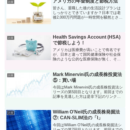
す。NFTとは例によ...
アメリカの年金制度と節税方法
お金
皆さん、退職した後の生活設計プランは
しっかりとできていますか？日本では老
後2,000万円問題が一時世間を騒然とさせ
ましたが、一方、最近ではFIRE
(Financial Independence, Retire Early)な
る早期退職プラ...
Health Savings Account (HSA)
お金
で節税しよう！
アメリカは医療費が高いことで有名です
が、日本と違って国民健康保険や社会保
険のような公的な医療保険が無く、それ
ぞれが会社を通したり、個人的に民間が
提供する医療保険に加入する必要があり
ます。民間の医療保険のプランは無数に
Mark Minervini氏の成長株投資法
お金
あり、一体どれを選べば良...
⑤：買い場
今回はMark Minervini氏の成長株投資法シ
リーズの第5回目となります。前回までの
記事を見逃した方は是非下記のリンクか
らご一読ください。Minervini氏の投資手
法の詳細については是非実際に書籍を購
入してしっかりと咀嚼していただけ...
William O’Neil氏の成長株発掘法
お金
⑦: CAN-SLIM法の「I」
今回はWilliam O’Neil氏の成長株発掘法シ
リーズの第7回目となります。前回までの