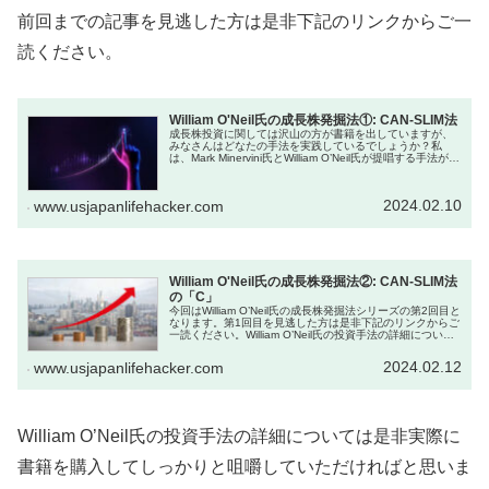
前回までの記事を見逃した方は是非下記のリンクからご一
読ください。
William O'Neil氏の成長株発掘法①: CAN-SLIM法
成長株投資に関しては沢山の方が書籍を出していますが、
みなさんはどなたの手法を実践しているでしょうか？私
は、Mark Minervini氏とWilliam O’Neil氏が提唱する手法が大
変興味深く、彼らの手法を実践して少しでも良い成績を残
し...
2024.02.10
www.usjapanlifehacker.com
William O'Neil氏の成長株発掘法②: CAN-SLIM法
の「C」
今回はWilliam O’Neil氏の成長株発掘法シリーズの第2回目と
なります。第1回目を見逃した方は是非下記のリンクからご
一読ください。William O’Neil氏の投資手法の詳細について
は是非実際に書籍を購入してしっかりと咀嚼していた...
2024.02.12
www.usjapanlifehacker.com
William O’Neil氏の投資手法の詳細については是非実際に
書籍を購入してしっかりと咀嚼していただければと思いま