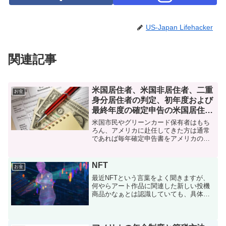
US-Japan Lifehacker
関連記事
米国居住者、米国非居住者、二重
お金
身分居住者の判定、初年度および
最終年度の確定申告の米国居住者
判定について
米国市民やグリーンカード保有者はもち
ろん、アメリカに赴任してきた方は通常
であれば毎年確定申告書をアメリカの税
務当局であるInternal Revenue Service
(IRS)へ提出する必要があります。その
際、米国居住者であるか、それと...
NFT
お金
最近NFTという言葉をよく聞きますが、
何やらアート作品に関連した新しい投機
商品かなぁとは認識していても、具体的
に何を意味しているのかさっぱり分かり
ませんでした。今回はNFTについて出来
るだけ噛み砕いて紹介させていただきま