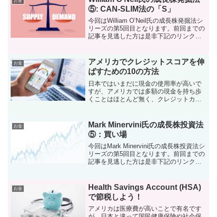
お金
⑤: CAN-SLIM法の「S」
今回はWilliam O’Neil氏の成長株発掘法シ
リーズの第5回目となります。前回までの
記事を見逃した方は是非下記のリンクか
らご一読ください。William O’Neil氏の投
資手法の詳細については是非実際に書籍
を購入してしっかりと咀嚼し...
アメリカでクレジットスコアを伸
お金
ばすための10の方法
日本ではいまだに現金の使用率が高いで
すが、アメリカでは多額の現金を持ち歩
くことはほとんど無く、クレジットカー
ドで決済することが比較的多いです。ク
レジットカードを利用していると明細書
などでクレジットスコアを見る機会があ
Mark Minervini氏の成長株投資法
お金
ると思います。アメリカの...
⑤：買い場
今回はMark Minervini氏の成長株投資法シ
リーズの第5回目となります。前回までの
記事を見逃した方は是非下記のリンクか
らご一読ください。Minervini氏の投資手
法の詳細については是非実際に書籍を購
入してしっかりと咀嚼していただけ...
Health Savings Account (HSA)
お金
で節税しよう！
アメリカは医療費が高いことで有名です
が、日本と違って国民健康保険や社会保