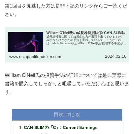
第1回目を見逃した方は是非下記のリンクからご一読くだ
さい。
William O'Neil氏の成長株発掘法①: CAN-SLIM法
成長株投資に関しては沢山の方が書籍を出していますが、
みなさんはどなたの手法を実践しているでしょうか？私
は、Mark Minervini氏とWilliam O’Neil氏が提唱する手法が大
変興味深く、彼らの手法を実践して少しでも良い成績を残
し...
2024.02.10
www.usjapanlifehacker.com
William O’Neil氏の投資手法の詳細については是非実際に
書籍を購入してしっかりと咀嚼していただければと思いま
す。
目次
CAN-SLIMの「C」: Current Earnings