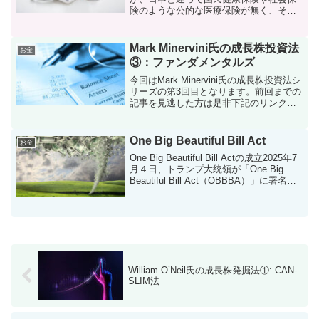
険のような公的な医療保険が無く、それ
ぞれが会社を通したり、個人的に民間が
提供する医療保険に加入する必要があり
ます。民間の医療保険のプランは無数に
Mark Minervini氏の成長株投資法
お金
あり、一体どれを選べば良...
③：ファンダメンタルズ
今回はMark Minervini氏の成長株投資法シ
リーズの第3回目となります。前回までの
記事を見逃した方は是非下記のリンクか
らご一読ください。Minervini氏の投資手
法の詳細については是非実際に書籍を購
入してしっかりと咀嚼していただけ...
One Big Beautiful Bill Act
お金
One Big Beautiful Bill Actの成立2025年7
月４日、トランプ大統領が「One Big
Beautiful Bill Act（OBBBA）」に署名
し、上院と下院で承認されたこの法案が
成立しました。前任期中に成立した「...
William O’Neil氏の成長株発掘法①: CAN-
SLIM法