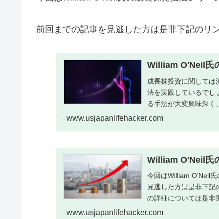
前回までの記事を見逃した方は是非下記のリ
William O'Ne
成長株投資に関しては
法を実践しているでしょうか？
る手法が大変興味深く、
www.usjapanlifehacker.com
William O'Ne
今回はWilliam O’
見逃した方は是非下記のリ
の詳細については是非実
www.usjapanlifehacker.com