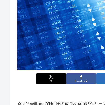
X
Facebook
今回はWilliam O’Neil氏の成長株発掘法シ