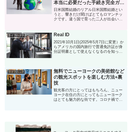
本当に必要だった手続き完全ガイ
ド
日米国際結婚のリアル日米国際結婚とい
うと、響きだけ聞けばとてもロマンチッ
クです。違う国で育った二人が出会い、
文化や言葉の違いを越えて家族になると
いうのは、それだけで一つの大きな人生
のストーリーだと思います。ただ、実際
Real ID
ライフハック
に自分がその立場になって...
2021年10月1日(2025年5月7日に変更）か
らアメリカの国内旅行で普通免許証が身
分証明書として使えなくなるのを知って
いますか？従来、国内便へ搭乗する際に
はパスポートを携帯しなくても、各州が
発行する普通免許証を持っていれば、空
港のセキュ...
無料でニューヨークの美術館など
ライフハック
の観光スポットを楽しむ方法+裏
技
観光客の方にとってはもちろん、ニュー
ヨーク在住の方にとってもニューヨーク
はとても魅力的な街です。コロナ禍でニ
ューヨークの観光客は長い間減っていま
したが、ワクチン接種が拡がるにつれて
人気が徐々に戻ってきました。ニューヨ
ークには数え切れないほど...