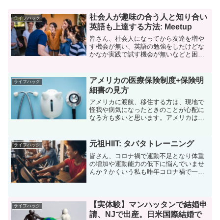
社会人が趣味の合う人と知り合い
ライフハック
英語も上達する方法: Meetup
皆さん、社会人になってから友達を増や
す機会が無い、英語の勉強をしたけどな
かなか実践で試す機会が無いなどと困っ
ていらっしゃいませんか？今回そんな皆
さんにご紹介するのはMeetupという交流
プラットフォームサービスです。Meetup
アメリカの医療保険制度+保険明
ライフハック
とは？Mee...
細書の見方
アメリカに渡航、移住する方は、現地で
怪我や病気になったときのことが心配に
なる方も多いと思います。アメリカは医
療費が非常に高額なことで知られてお
り、ちょっとした怪我で受診しただけで
数百ドルを請求されるケースもありま
元祖HIIT: タバタトレーニング
ライフハック
す。ちなみに私も先日自転車に...
皆さん、コロナ禍で運動不足となり体重
の増加や運動能力の低下に悩んでいませ
んか？かくいう私も昨年コロナ禍で一時
期10kg以上も体重が増え、体脂肪率も目
も当てられない状況になってしまいまし
た。持っていたズボンも一切着れなくな
ってしまい、全てのズ...
【実体験】マンハッタンで結婚申
ライフハック
請、NJで出産。日米国際結婚で