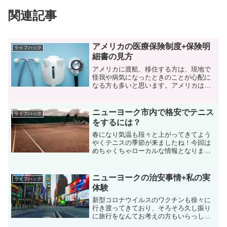
関連記事
アメリカの医療保険制度+保険明
ライフハック
細書の見方
アメリカに渡航、移住する方は、現地で
怪我や病気になったときのことが心配に
なる方も多いと思います。アメリカは医
療費が非常に高額なことで知られてお
り、ちょっとした怪我で受診しただけで
数百ドルを請求されるケースもありま
ニューヨーク市内で格安でテニス
ライフハック
す。ちなみに私も先日自転車に...
をするには？
春になり気温も段々と上がってきてよう
やくテニスの季節が来ましたね！今回は
めちゃくちゃローカルな情報となります
が、ニューヨーク市内でテニスをする方
法を解説します。まえがきアメリカでは
日本と違って無料で開放されているテニ
ニューヨークの治安事情+私の実
ライフハック
スコートが至るところにあ...
体験
新型コロナウイルスのワクチンも徐々に
行き渡ってきており、そろそろ久し振り
に旅行をなんてお考えの方もいらっしゃ
るかと思います。今回は旅行先にニュー