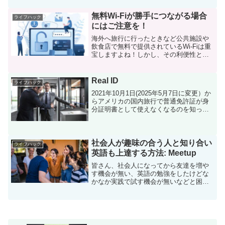
ヨークをお考えになっている皆さんにニ
ューヨークの治安事情を私の実体験も含
無料Wi-Fiが勝手につながる場合
ライフハック
めてご紹介させていただき...
にはご注意を！
海外へ旅行に行ったときなど公共施設や
飲食店で無料で提供されているWi-Fiは重
宝しますよね！しかし、その利便性とは
裏腹に無料WiFiには危険性が潜んでいる
ことをご存知でしょうか？今回は無料
WiFiの危険性とそれを回避するための方
Real ID
ライフハック
法を解説しま...
2021年10月1日(2025年5月7日に変更）か
らアメリカの国内旅行で普通免許証が身
分証明書として使えなくなるのを知って
いますか？従来、国内便へ搭乗する際に
はパスポートを携帯しなくても、各州が
発行する普通免許証を持っていれば、空
港のセキュ...
社会人が趣味の合う人と知り合い
ライフハック
英語も上達する方法: Meetup
皆さん、社会人になってから友達を増や
す機会が無い、英語の勉強をしたけどな
かなか実践で試す機会が無いなどと困っ
ていらっしゃいませんか？今回そんな皆
さんにご紹介するのはMeetupという交流
プラットフォームサービスです。Meetup
とは？Mee...