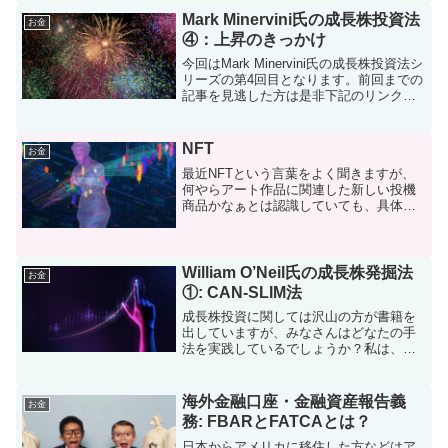
した感じでデジタル通貨関連のニュース
を読んでいました。今回は...
Mark Minervini氏の成長株投資法
お金
④：上昇のきっかけ
今回はMark Minervini氏の成長株投資法シ
リーズの第4回目となります。前回までの
記事を見逃した方は是非下記のリンクか
らご一読ください。Minervini氏の投資手
法の詳細については是非実際に書籍を購
入してしっかりと咀嚼していただけ...
NFT
お金
最近NFTという言葉をよく聞きますが、
何やらアート作品に関連した新しい投機
商品かなぁとは認識していても、具体的
に何を意味しているのかさっぱり分かり
ませんでした。今回はNFTについて出来
るだけ噛み砕いて紹介させていただきま
す。NFTとは例によ...
William O’Neil氏の成長株発掘法
お金
①: CAN-SLIM法
成長株投資に関しては沢山の方が書籍を
出していますが、みなさんはどなたの手
法を実践しているでしょうか？私は、
Mark Minervini氏とWilliam O’Neil氏が提
唱する手法が大変興味深く、彼らの手法
を実践して少しでも良い成績を残し...
海外金融口座・金融資産報告義
お金
務: FBARとFATCAとは？
日本からアメリカに移住した方などはア