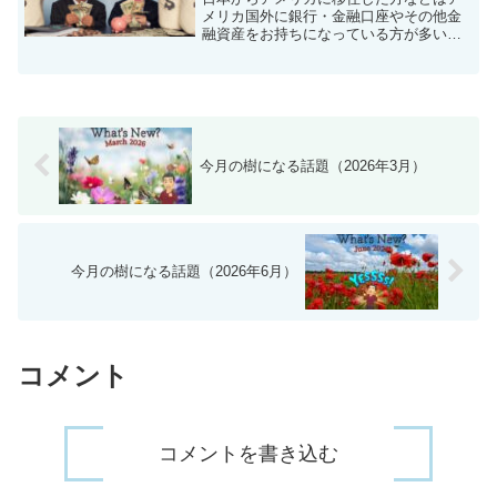
メリカ国外に銀行・金融口座やその他金
融資産をお持ちになっている方が多いと
思います。アメリカで確定申告の時期に
なると一定の条件を満たした方は、FBAR
(Report of Foreign Bank Fin...
今月の樹になる話題（2026年3月）
今月の樹になる話題（2026年6月）
コメント
コメントを書き込む