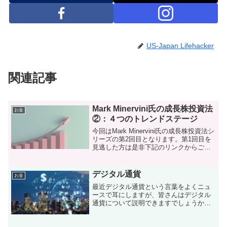
US-Japan Lifehacker
関連記事
Mark Minervini氏の成長株投資法
お金
②：４つのトレンドステージ
今回はMark Minervini氏の成長株投資法シ
リーズの第2回目となります。第1回目を
見逃した方は是非下記のリンクからご一
読ください。Minervini氏の投資手法の詳
細については是非実際に書籍を購入して
しっかりと咀嚼していただければと...
デジタル通貨
お金
最近デジタル通貨という言葉をよくニュ
ースで耳にしますが、皆さんはデジタル
通貨について説明できますでしょうか？
私の中では、電子マネーや仮想通貨など
とごちゃまぜになって、いつもふわっと